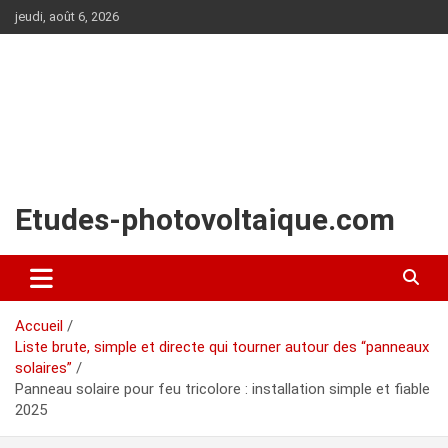
Aller
jeudi, août 6, 2026
au
contenu
Etudes-photovoltaique.com
Accueil
Liste brute, simple et directe qui tourner autour des “panneaux
solaires”
Panneau solaire pour feu tricolore : installation simple et fiable
2025