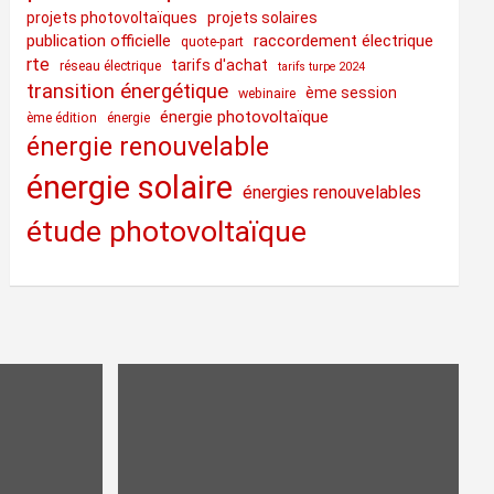
projets photovoltaïques
projets solaires
publication officielle
raccordement électrique
quote-part
rte
tarifs d'achat
réseau électrique
tarifs turpe 2024
transition énergétique
ème session
webinaire
énergie photovoltaïque
ème édition
énergie
énergie renouvelable
énergie solaire
énergies renouvelables
étude photovoltaïque