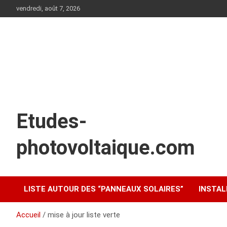
Aller
vendredi, août 7, 2026
au
contenu
Etudes-
photovoltaique.com
LISTE AUTOUR DES “PANNEAUX SOLAIRES”
INSTAL
Accueil
mise à jour liste verte