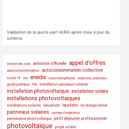
Validation de la quote-part AURA après mise à jour du
schéma
appel d'offres
annonce officielle
analyse des coûts
autoconsommation collective
autoconsommation
enedis
covid-19
cre
enjeux énergétiques
expérience producteur
guide pratique
ifer
installation panneaux solaires
installation photovoltaïque
installation solaire
installations photovoltaïques
lauréats
installations solaires
lancement
loi énergie-climat
panneaux solaires
partage d'expérience
petit déjeuner professionnel
permanence photovoltaïque
photovoltaïque
projet solaire