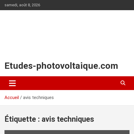
Aller
samedi, août 8, 2026
au
contenu
Etudes-photovoltaique.com
Accueil
avis techniques
Étiquette :
avis techniques