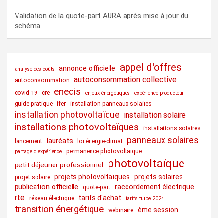
Validation de la quote-part AURA après mise à jour du
schéma
appel d'offres
annonce officielle
analyse des coûts
autoconsommation collective
autoconsommation
enedis
covid-19
cre
enjeux énergétiques
expérience producteur
guide pratique
ifer
installation panneaux solaires
installation photovoltaïque
installation solaire
installations photovoltaïques
installations solaires
panneaux solaires
lauréats
lancement
loi énergie-climat
permanence photovoltaïque
partage d'expérience
photovoltaïque
petit déjeuner professionnel
projets photovoltaïques
projets solaires
projet solaire
publication officielle
raccordement électrique
quote-part
rte
tarifs d'achat
réseau électrique
tarifs turpe 2024
transition énergétique
ème session
webinaire