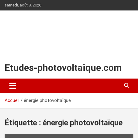
Aller
samedi, août 8, 2026
au
contenu
Etudes-photovoltaique.com
Accueil
énergie photovoltaïque
Étiquette :
énergie photovoltaïque