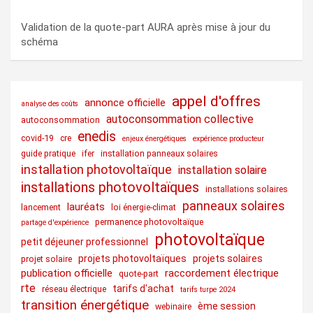
Validation de la quote-part AURA après mise à jour du
schéma
appel d'offres
annonce officielle
analyse des coûts
autoconsommation collective
autoconsommation
enedis
covid-19
cre
enjeux énergétiques
expérience producteur
guide pratique
ifer
installation panneaux solaires
installation photovoltaïque
installation solaire
installations photovoltaïques
installations solaires
panneaux solaires
lauréats
lancement
loi énergie-climat
permanence photovoltaïque
partage d'expérience
photovoltaïque
petit déjeuner professionnel
projets photovoltaïques
projets solaires
projet solaire
publication officielle
raccordement électrique
quote-part
rte
tarifs d'achat
réseau électrique
tarifs turpe 2024
transition énergétique
ème session
webinaire