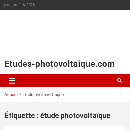
Aller
jeudi, août 6, 2026
au
contenu
Etudes-photovoltaique.com
Accueil
étude photovoltaïque
Étiquette :
étude photovoltaïque