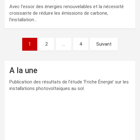
Avec l’essor des énergies renouvelables et la nécessité
croissante de réduire les émissions de carbone,
l’installation…
Pagination
1
2
…
4
Suivant
des
publications
A la une
Publication des résultats de l’étude ‘Friche Énergie’ sur les
installations photovoltaïques au sol