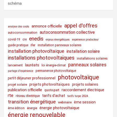
schéma
appel d'offres
annonce officielle
analyse des coûts
autoconsommation collective
autoconsommation
enedis
covid-19
cre
enjeux énergétiques
expérience producteur
guide pratique
ifer
installation panneaux solaires
installation photovoltaïque
installation solaire
installations photovoltaïques
installations solaires
panneaux solaires
lauréats
lancement
loi énergie-climat
permanence photovoltaïque
partage d'expérience
photovoltaïque
petit déjeuner professionnel
projets photovoltaïques
projets solaires
projet solaire
publication officielle
raccordement électrique
quote-part
rte
tarifs d'achat
réseau électrique
tarifs turpe 2024
transition énergétique
ème session
webinaire
énergie photovoltaïque
ème édition
énergie
énergie renouvelable