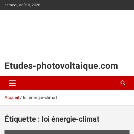
Aller
samedi, août 8, 2026
au
contenu
Etudes-photovoltaique.com
Accueil
loi énergie-climat
Étiquette :
loi énergie-climat