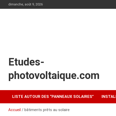
Aller
dimanche, août 9, 2026
au
contenu
Etudes-
photovoltaique.com
LISTE AUTOUR DES “PANNEAUX SOLAIRES”
INSTAL
Accueil
bâtiments prêts au solaire