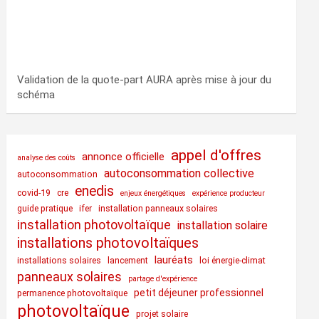
Validation de la quote-part AURA après mise à jour du
schéma
appel d'offres
annonce officielle
analyse des coûts
autoconsommation collective
autoconsommation
enedis
covid-19
cre
enjeux énergétiques
expérience producteur
guide pratique
ifer
installation panneaux solaires
installation photovoltaïque
installation solaire
installations photovoltaïques
lauréats
installations solaires
lancement
loi énergie-climat
panneaux solaires
partage d'expérience
petit déjeuner professionnel
permanence photovoltaïque
photovoltaïque
projet solaire