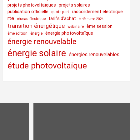
projets photovoltaïques
projets solaires
publication officielle
raccordement électrique
quote-part
rte
tarifs d'achat
réseau électrique
tarifs turpe 2024
transition énergétique
ème session
webinaire
énergie photovoltaïque
ème édition
énergie
énergie renouvelable
énergie solaire
énergies renouvelables
étude photovoltaïque