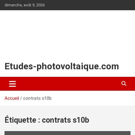
Aller
dimanche, août 9, 2026
au
contenu
Etudes-photovoltaique.com
Accueil
contrats s10b
Étiquette :
contrats s10b