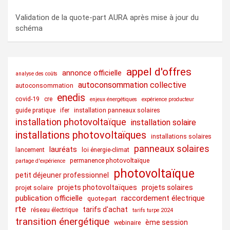
Validation de la quote-part AURA après mise à jour du
schéma
appel d'offres
annonce officielle
analyse des coûts
autoconsommation collective
autoconsommation
enedis
covid-19
cre
enjeux énergétiques
expérience producteur
guide pratique
ifer
installation panneaux solaires
installation photovoltaïque
installation solaire
installations photovoltaïques
installations solaires
panneaux solaires
lauréats
lancement
loi énergie-climat
permanence photovoltaïque
partage d'expérience
photovoltaïque
petit déjeuner professionnel
projets photovoltaïques
projets solaires
projet solaire
publication officielle
raccordement électrique
quote-part
rte
tarifs d'achat
réseau électrique
tarifs turpe 2024
transition énergétique
ème session
webinaire