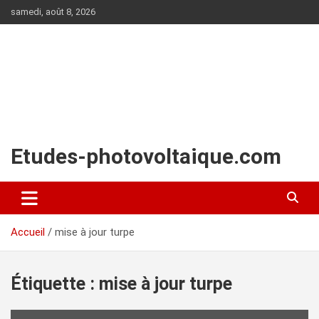
Aller
samedi, août 8, 2026
au
contenu
Etudes-photovoltaique.com
Accueil
mise à jour turpe
Étiquette :
mise à jour turpe