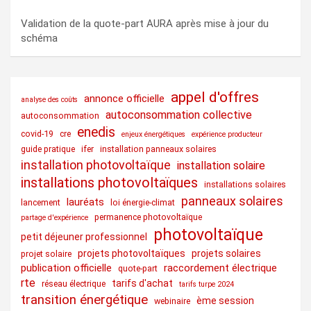
Validation de la quote-part AURA après mise à jour du
schéma
appel d'offres
annonce officielle
analyse des coûts
autoconsommation collective
autoconsommation
enedis
covid-19
cre
enjeux énergétiques
expérience producteur
guide pratique
ifer
installation panneaux solaires
installation photovoltaïque
installation solaire
installations photovoltaïques
installations solaires
panneaux solaires
lauréats
lancement
loi énergie-climat
permanence photovoltaïque
partage d'expérience
photovoltaïque
petit déjeuner professionnel
projets photovoltaïques
projets solaires
projet solaire
publication officielle
raccordement électrique
quote-part
rte
tarifs d'achat
réseau électrique
tarifs turpe 2024
transition énergétique
ème session
webinaire