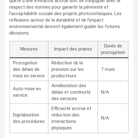
quête d’une efficacité accrue doit se conjuguer avec le
respect des normes pour garantir la pérennité et
l’acceptabilité sociale des projets photovoltaïques. Les
réflexions autour de la durabilité et de l’impact
environnemental devront également guider les futures
décisions.
Durée de
Mesures
Impact des praires
prorogation
Prorogation
Réduction de la
des délais de
pression sur les
7 mois
mise en service
producteurs
Amélioration des
Auto-mise en
délais et continuité
N/A
service
des services
Efficacité accrue et
Digitalisation
réduction des
N/A
des procédures
interactions
physiques