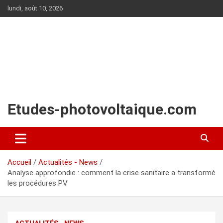
Aller
lundi, août 10, 2026
au
contenu
Etudes-photovoltaique.com
Accueil
Actualités - News
Analyse approfondie : comment la crise sanitaire a transformé
les procédures PV