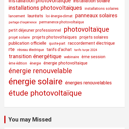
installation photovoltaïque
installation solaire
installations photovoltaïques
installations solaires
panneaux solaires
lauréats
lancement
loi énergie-climat
permanence photovoltaïque
partage d'expérience
photovoltaïque
petit déjeuner professionnel
projets photovoltaïques
projets solaires
projet solaire
publication officielle
raccordement électrique
quote-part
rte
tarifs d'achat
réseau électrique
tarifs turpe 2024
transition énergétique
ème session
webinaire
énergie photovoltaïque
ème édition
énergie
énergie renouvelable
énergie solaire
énergies renouvelables
étude photovoltaïque
You may Missed