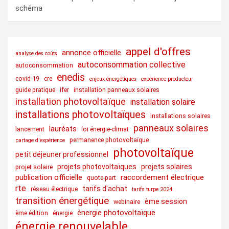
schéma
appel d'offres
annonce officielle
analyse des coûts
autoconsommation collective
autoconsommation
enedis
covid-19
cre
enjeux énergétiques
expérience producteur
guide pratique
ifer
installation panneaux solaires
installation photovoltaïque
installation solaire
installations photovoltaïques
installations solaires
panneaux solaires
lauréats
lancement
loi énergie-climat
permanence photovoltaïque
partage d'expérience
photovoltaïque
petit déjeuner professionnel
projets photovoltaïques
projets solaires
projet solaire
publication officielle
raccordement électrique
quote-part
rte
tarifs d'achat
réseau électrique
tarifs turpe 2024
transition énergétique
ème session
webinaire
énergie photovoltaïque
ème édition
énergie
énergie renouvelable