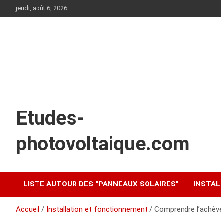
Aller
jeudi, août 6, 2026
au
contenu
Etudes-
photovoltaique.com
LISTE AUTOUR DES “PANNEAUX SOLAIRES”
INSTAL
Accueil
Installation et fonctionnement
Comprendre l’achève