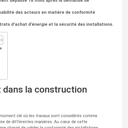
ement dépasse 18 mois après la demande de
sabilité des acteurs en matière de conformité
ats d’achat d’énergie et la sécurité des installations.
e
 dans la construction
n moment clé où les travaux sont considérés comme
étée de différentes manières. Au cœur de cette
sme chargé de valider la conformité des installations