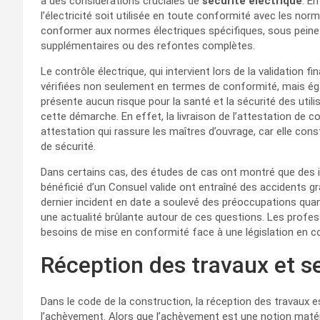
à des considérations cruciales de
sécurité électrique
. E
l’électricité soit utilisée en toute conformité avec les no
conformer aux normes électriques spécifiques, sous peine de
supplémentaires ou des refontes complètes.
Le contrôle électrique, qui intervient lors de la validation fi
vérifiées non seulement en termes de conformité, mais ég
présente aucun risque pour la santé et la sécurité des uti
cette démarche. En effet, la livraison de l’attestation de 
attestation qui rassure les maîtres d’ouvrage, car elle con
de sécurité.
Dans certains cas, des études de cas ont montré que des i
bénéficié d’un Consuel valide ont entraîné des accidents 
dernier incident en date a soulevé des préoccupations quant
une actualité brûlante autour de ces questions. Les profess
besoins de mise en conformité face à une législation en c
Réception des travaux et s
Dans le code de la construction, la réception des travaux 
l’achèvement. Alors que l’achèvement est une notion matériel