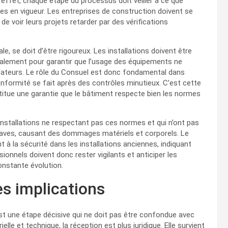
n effet, chaque étape du processus doit veiller à ce que
rmes en vigueur. Les entreprises de construction doivent se
 voir leurs projets retarder par des vérifications
nale, se doit d’être rigoureux. Les installations doivent être
alement pour garantir que l’usage des équipements ne
lisateurs. Le rôle du Consuel est donc fondamental dans
conformité se fait après des contrôles minutieux. C’est cette
stitue une garantie que le bâtiment respecte bien les normes
nstallations ne respectant pas ces normes et qui n’ont pas
graves, causant des dommages matériels et corporels. Le
 à la sécurité dans les installations anciennes, indiquant
ionnels doivent donc rester vigilants et anticiper les
onstante évolution.
es implications
est une étape décisive qui ne doit pas être confondue avec
le et technique, la réception est plus juridique. Elle survient