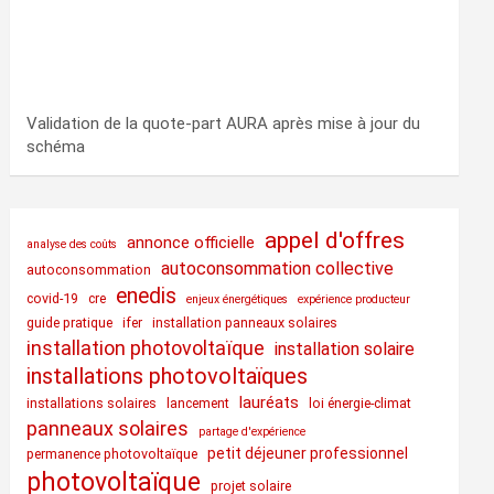
Validation de la quote-part AURA après mise à jour du
schéma
appel d'offres
annonce officielle
analyse des coûts
autoconsommation collective
autoconsommation
enedis
covid-19
cre
enjeux énergétiques
expérience producteur
guide pratique
ifer
installation panneaux solaires
installation photovoltaïque
installation solaire
installations photovoltaïques
lauréats
installations solaires
lancement
loi énergie-climat
panneaux solaires
partage d'expérience
petit déjeuner professionnel
permanence photovoltaïque
photovoltaïque
projet solaire