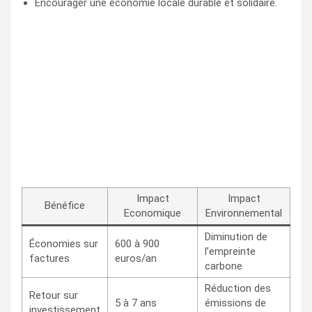
Encourager une économie locale durable et solidaire.
Impact
Impact
Bénéfice
Economique
Environnemental
Diminution de
Économies sur
600 à 900
l’empreinte
factures
euros/an
carbone
Réduction des
Retour sur
5 à 7 ans
émissions de
investissement