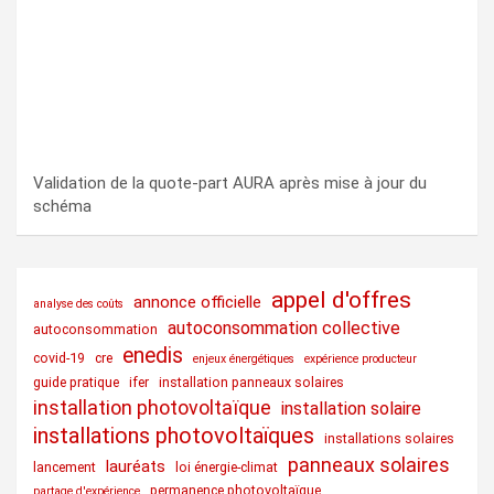
Validation de la quote-part AURA après mise à jour du
schéma
appel d'offres
annonce officielle
analyse des coûts
autoconsommation collective
autoconsommation
enedis
covid-19
cre
enjeux énergétiques
expérience producteur
guide pratique
ifer
installation panneaux solaires
installation photovoltaïque
installation solaire
installations photovoltaïques
installations solaires
panneaux solaires
lauréats
lancement
loi énergie-climat
permanence photovoltaïque
partage d'expérience