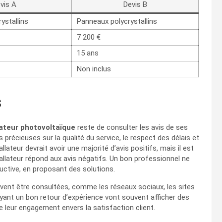
vis A
Devis B
stallins
Panneaux polycrystallins
7 200 €
15 ans
Non inclus
s
lateur photovoltaïque
reste de consulter les avis de ses
précieuses sur la qualité du service, le respect des délais et
llateur devrait avoir une majorité d’avis positifs, mais il est
tallateur répond aux avis négatifs. Un bon professionnel ne
ructive, en proposant des solutions.
vent être consultées, comme les réseaux sociaux, les sites
yant un bon retour d’expérience vont souvent afficher des
ne leur engagement envers la satisfaction client.