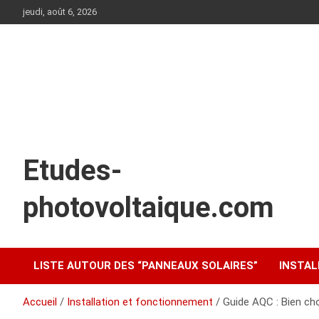
Aller
jeudi, août 6, 2026
au
contenu
Etudes-
photovoltaique.com
LISTE AUTOUR DES “PANNEAUX SOLAIRES”
INSTAL
Accueil
Installation et fonctionnement
Guide AQC : Bien cho