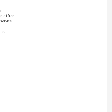
r.
es offres.
 service.
nie.