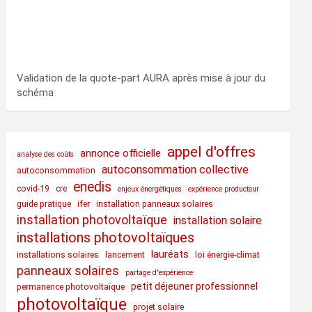
Validation de la quote-part AURA après mise à jour du
schéma
appel d'offres
annonce officielle
analyse des coûts
autoconsommation collective
autoconsommation
enedis
covid-19
cre
enjeux énergétiques
expérience producteur
guide pratique
ifer
installation panneaux solaires
installation photovoltaïque
installation solaire
installations photovoltaïques
lauréats
installations solaires
lancement
loi énergie-climat
panneaux solaires
partage d'expérience
petit déjeuner professionnel
permanence photovoltaïque
photovoltaïque
projet solaire