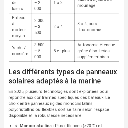
de
– 2
1 à 2
mouillage
loisirs
000
Bateau
2 000
à
3 à 4 jours
– 3
2 à 4
moteur
d’autonomie
500
moyen
3 500
Autonomie étendue
Yacht /
– 5
5 et plus
grâce à batteries
croisière
000
supplémentaires
Les différents types de panneaux
solaires adaptés à la marine
En 2025, plusieurs technologies sont exploitées pour
répondre aux contraintes spécifiques des bateaux. Le
choix entre panneaux rigides monocristallins,
polycristallins ou flexibles doit se faire selon l’espace
disponible et la robustesse nécessaire.
🔹
Monocristallins :
Plus efficaces (>20 %) et