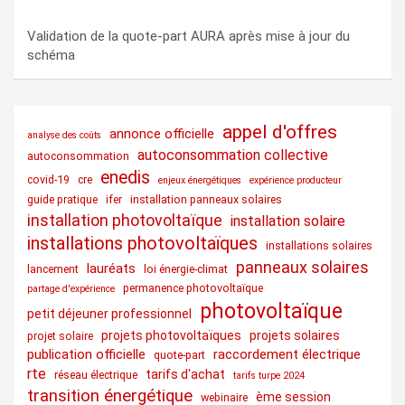
Validation de la quote-part AURA après mise à jour du
schéma
appel d'offres
annonce officielle
analyse des coûts
autoconsommation collective
autoconsommation
enedis
covid-19
cre
enjeux énergétiques
expérience producteur
guide pratique
ifer
installation panneaux solaires
installation photovoltaïque
installation solaire
installations photovoltaïques
installations solaires
panneaux solaires
lauréats
lancement
loi énergie-climat
permanence photovoltaïque
partage d'expérience
photovoltaïque
petit déjeuner professionnel
projets photovoltaïques
projets solaires
projet solaire
publication officielle
raccordement électrique
quote-part
rte
tarifs d'achat
réseau électrique
tarifs turpe 2024
transition énergétique
ème session
webinaire