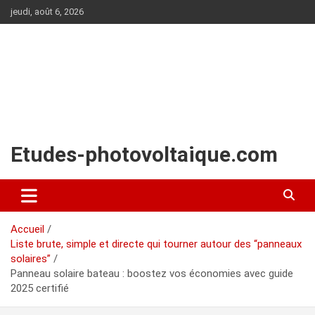
Aller
jeudi, août 6, 2026
au
contenu
Etudes-photovoltaique.com
Accueil
Liste brute, simple et directe qui tourner autour des “panneaux
solaires”
Panneau solaire bateau : boostez vos économies avec guide
2025 certifié