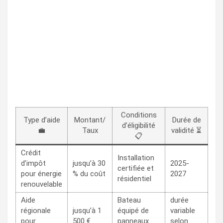
Conditions
Type d’aide
Montant/
Durée de
d’éligibilité
💼
Taux
validité ⏳
📋
Crédit
Installation
d’impôt
jusqu’à 30
2025-
certifiée et
pour énergie
% du coût
2027
résidentiel
renouvelable
Aide
Bateau
durée
régionale
jusqu’à 1
équipé de
variable
pour
500 €
panneaux
selon