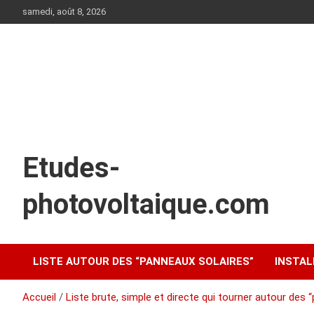
Aller
samedi, août 8, 2026
au
contenu
Etudes-
photovoltaique.com
LISTE AUTOUR DES “PANNEAUX SOLAIRES”
INSTAL
Accueil
Liste brute, simple et directe qui tourner autour des 