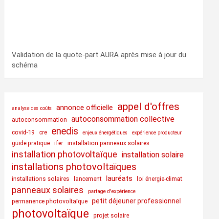
Validation de la quote-part AURA après mise à jour du
schéma
appel d'offres
annonce officielle
analyse des coûts
autoconsommation collective
autoconsommation
enedis
covid-19
cre
enjeux énergétiques
expérience producteur
guide pratique
ifer
installation panneaux solaires
installation photovoltaïque
installation solaire
installations photovoltaïques
lauréats
installations solaires
lancement
loi énergie-climat
panneaux solaires
partage d'expérience
petit déjeuner professionnel
permanence photovoltaïque
photovoltaïque
projet solaire