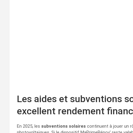
Les aides et subventions so
excellent rendement financ
En 2025, les
subventions solaires
continuent à jouer un rô
photovoltaïques. Si le dispositif MaPrimeRénov’ reste val