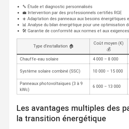
🔧 Étude et diagnostic personnalisés
💼 Intervention par des professionnels certifiés RGE
☀️ Adaptation des panneaux aux besoins énergétiques et
📊 Analyse du bilan énergétique pour une optimisation
🛠️ Garantie de conformité aux normes et aux exigences
Coût moyen (€)
Type d’installation 🏠
💰
Chauffe-eau solaire
4 000 – 8 000
Système solaire combiné (SSC)
10 000 – 15 000
Panneaux photovoltaïques (3 à 9
6 000 – 13 000
kWc)
Les avantages multiples des p
la transition énergétique