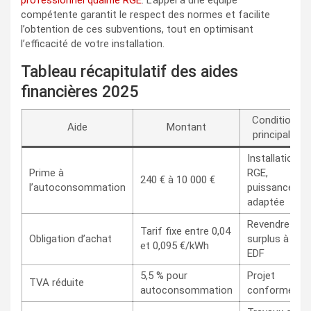
professionnel qualifié RGE
. L’appel à une équipe
compétente garantit le respect des normes et facilite
l’obtention de ces subventions, tout en optimisant
l’efficacité de votre installation.
Tableau récapitulatif des aides
financières 2025
Conditions
Aide
Montant
principales
Installation
Prime à
RGE,
240 € à 10 000 €
l’autoconsommation
puissance
adaptée
Revendre
Tarif fixe entre 0,04
Obligation d’achat
surplus à
et 0,095 €/kWh
EDF
5,5 % pour
Projet
TVA réduite
autoconsommation
conforme