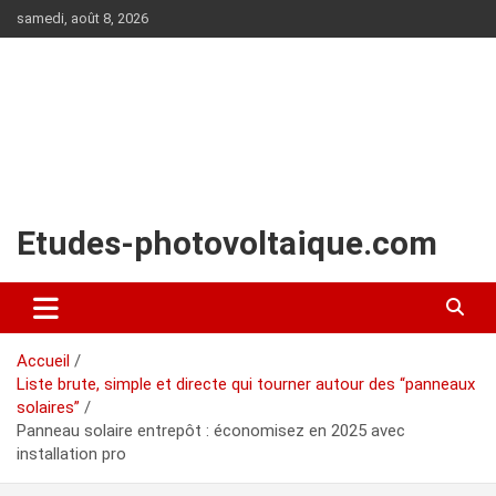
Aller
samedi, août 8, 2026
au
contenu
Etudes-photovoltaique.com
Accueil
Liste brute, simple et directe qui tourner autour des “panneaux
solaires”
Panneau solaire entrepôt : économisez en 2025 avec
installation pro