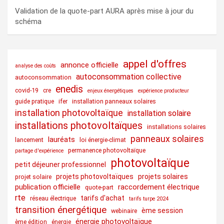
Validation de la quote-part AURA après mise à jour du
schéma
appel d'offres
annonce officielle
analyse des coûts
autoconsommation collective
autoconsommation
enedis
covid-19
cre
enjeux énergétiques
expérience producteur
guide pratique
ifer
installation panneaux solaires
installation photovoltaïque
installation solaire
installations photovoltaïques
installations solaires
panneaux solaires
lauréats
lancement
loi énergie-climat
permanence photovoltaïque
partage d'expérience
photovoltaïque
petit déjeuner professionnel
projets photovoltaïques
projets solaires
projet solaire
publication officielle
raccordement électrique
quote-part
rte
tarifs d'achat
réseau électrique
tarifs turpe 2024
transition énergétique
ème session
webinaire
énergie photovoltaïque
ème édition
énergie