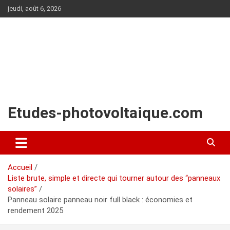
Aller
jeudi, août 6, 2026
au
contenu
Etudes-photovoltaique.com
Accueil
Liste brute, simple et directe qui tourner autour des “panneaux
solaires”
Panneau solaire panneau noir full black : économies et
rendement 2025