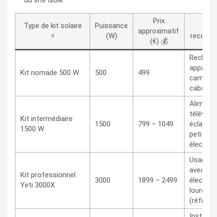
du site isolé.
Prix
Type de kit solaire
Puissance
Us
approximatif
⚡
(W)
recomma
(€) 💰
Recharge
appareil
Kit nomade 500 W
500
499
camping
cabane
Alimente
téléviseu
Kit intermédiaire
1500
799 – 1049
éclairag
1500 W
petits
électro
Usage in
avec
Kit professionnel
3000
1899 – 2499
électro
Yeti 3000X
lourds
(réfrigé
Installat