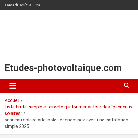
Aller
samedi, août 8, 2026
au
contenu
Etudes-photovoltaique.com
Accueil
Liste brute, simple et directe qui tourner autour des “panneaux
solaires”
panneau solaire site isolé : économisez avec une installation
simple 2025