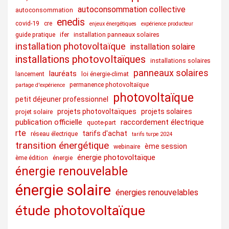
autoconsommation collective
autoconsommation
enedis
covid-19
cre
enjeux énergétiques
expérience producteur
guide pratique
ifer
installation panneaux solaires
installation photovoltaïque
installation solaire
installations photovoltaïques
installations solaires
panneaux solaires
lauréats
lancement
loi énergie-climat
permanence photovoltaïque
partage d'expérience
photovoltaïque
petit déjeuner professionnel
projets photovoltaïques
projets solaires
projet solaire
publication officielle
raccordement électrique
quote-part
rte
tarifs d'achat
réseau électrique
tarifs turpe 2024
transition énergétique
ème session
webinaire
énergie photovoltaïque
ème édition
énergie
énergie renouvelable
énergie solaire
énergies renouvelables
étude photovoltaïque