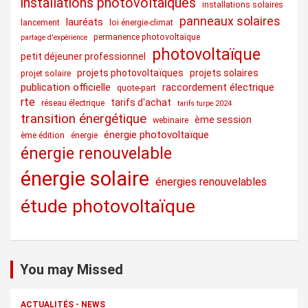
installations photovoltaïques
installations solaires
panneaux solaires
lauréats
lancement
loi énergie-climat
permanence photovoltaïque
partage d'expérience
photovoltaïque
petit déjeuner professionnel
projets photovoltaïques
projets solaires
projet solaire
publication officielle
raccordement électrique
quote-part
rte
tarifs d'achat
réseau électrique
tarifs turpe 2024
transition énergétique
ème session
webinaire
énergie photovoltaïque
ème édition
énergie
énergie renouvelable
énergie solaire
énergies renouvelables
étude photovoltaïque
You may Missed
ACTUALITÉS - NEWS