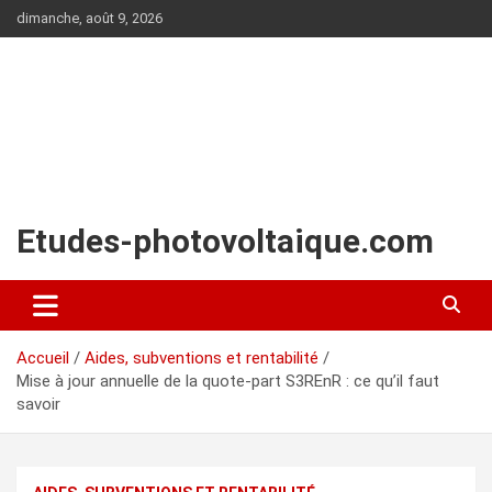
Aller
dimanche, août 9, 2026
au
contenu
Etudes-photovoltaique.com
Accueil
Aides, subventions et rentabilité
Mise à jour annuelle de la quote-part S3REnR : ce qu’il faut
savoir